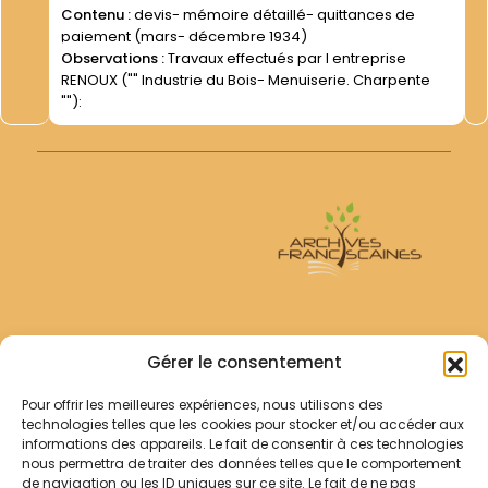
Contenu :
devis- mémoire détaillé- quittances de
paiement (mars- décembre 1934)
Observations :
Travaux effectués par l entreprise
RENOUX ("" Industrie du Bois- Menuiserie. Charpente
""):
Archives Franciscaines
Gérer le consentement
Pour offrir les meilleures expériences, nous utilisons des
RECHERCHER
technologies telles que les cookies pour stocker et/ou accéder aux
Comment chercher ?
informations des appareils. Le fait de consentir à ces technologies
Les archives
nous permettra de traiter des données telles que le comportement
de navigation ou les ID uniques sur ce site. Le fait de ne pas