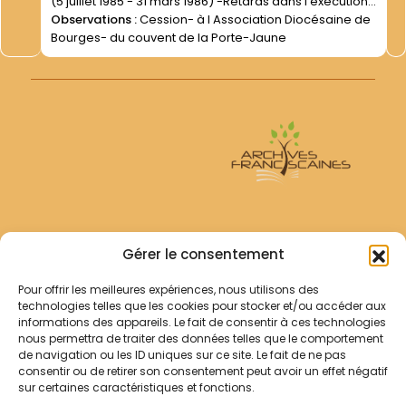
(5 juillet 1985 - 31 mars 1986) -Retards dans l exécution
de cet "" apport "" (27 avril 1987- 25 mars 1988)
Observations :
Cession- à l Association Diocésaine de
Bourges- du couvent de la Porte-Jaune
Archives Franciscaines
Gérer le consentement
Pour offrir les meilleures expériences, nous utilisons des
RECHERCHER
technologies telles que les cookies pour stocker et/ou accéder aux
Comment chercher ?
informations des appareils. Le fait de consentir à ces technologies
Les archives
nous permettra de traiter des données telles que le comportement
de navigation ou les ID uniques sur ce site. Le fait de ne pas
consentir ou de retirer son consentement peut avoir un effet négatif
Notre démarche
sur certaines caractéristiques et fonctions.
Les bibliothèques