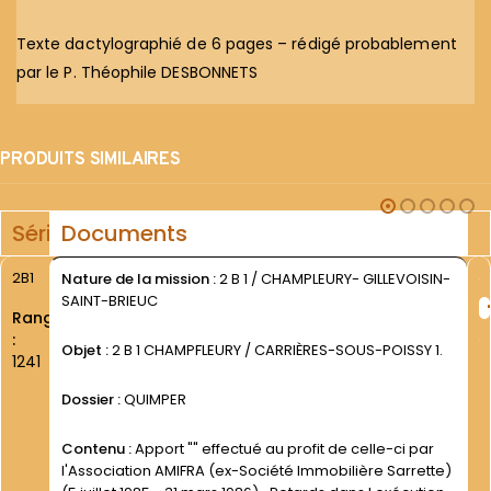
Texte dactylographié de 6 pages – rédigé probablement
par le P. Théophile DESBONNETS
PRODUITS SIMILAIRES
Série
Documents
2B1
Nature de la mission :
2 B 1 / CHAMPLEURY- GILLEVOISIN-
SAINT-BRIEUC
Rang
:
Objet :
2 B 1 CHAMPFLEURY / CARRIÈRES-SOUS-POISSY 1.
1241
Dossier :
QUIMPER
Contenu :
Apport "" effectué au profit de celle-ci par
l'Association AMIFRA (ex-Société Immobilière Sarrette)