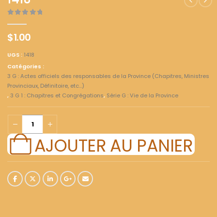
1418
0
out of 5
$
1.00
UGS :
1418
Catégories :
3 G : Actes officiels des responsables de la Province (Chapitres, Ministres
Provinciaux, Définitoire, etc...)
,
3 G 1 : Chapitres et Congrégations
,
Série G : Vie de la Province
AJOUTER AU PANIER