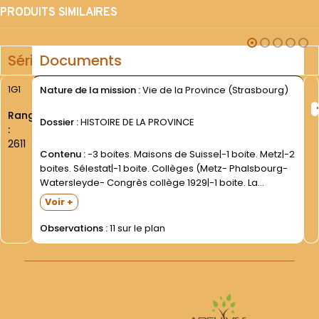
PRODUITS SIMILAIRES
Série
Documents
1G1
Nature de la mission :
Vie de la Province (Strasbourg)
Rang
Dossier :
HISTOIRE DE LA PROVINCE
:
2611
Contenu :
-3 boites. Maisons de Suisse|-1 boite. Metz|-2
boites. Sélestat|-1 boite. Collèges (Metz- Phalsbourg-
Watersleyde- Congrès collège 1929|-1 boite. La
Tourette Eveux sur l Arbresle. Photos des années 40.
Voir +
Ajaccio (1941-1945) |-1 boite. Longeville les S. Avold|-1
boite. Bourtzwiller|-1 boite. Mulhouse...
Observations :
11 sur le plan