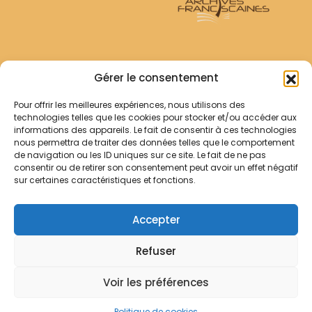
Archives Franciscaines
Gérer le consentement
Pour offrir les meilleures expériences, nous utilisons des
RECHERCHER
technologies telles que les cookies pour stocker et/ou accéder aux
Comment chercher ?
informations des appareils. Le fait de consentir à ces technologies
Les archives
nous permettra de traiter des données telles que le comportement
de navigation ou les ID uniques sur ce site. Le fait de ne pas
consentir ou de retirer son consentement peut avoir un effet négatif
Notre démarche
sur certaines caractéristiques et fonctions.
Les bibliothèques
Contact
Accepter
Votre panier
Refuser
Mentions légales
Politique de cookies
Voir les préférences
© Archives Franciscaines 2025
Politique de cookies