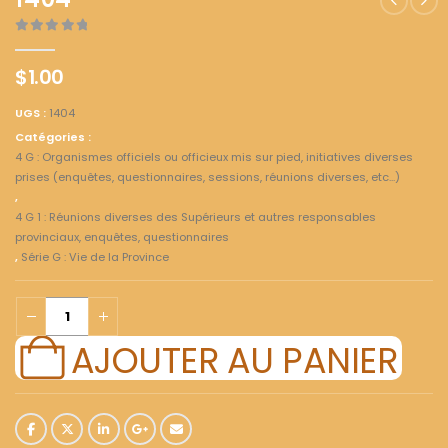
1404
0
out of 5
$
1.00
UGS :
1404
Catégories :
4 G : Organismes officiels ou officieux mis sur pied, initiatives diverses
prises (enquêtes, questionnaires, sessions, réunions diverses, etc...)
,
4 G 1 : Réunions diverses des Supérieurs et autres responsables
provinciaux, enquêtes, questionnaires
,
Série G : Vie de la Province
AJOUTER AU PANIER