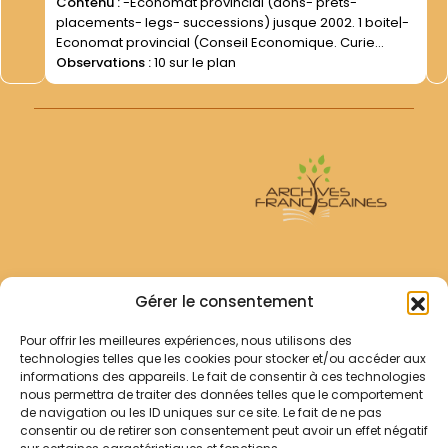
Contenu :
-Economat provincial (dons- prêts-
placements- legs- successions) jusque 2002. 1 boite|-
Economat provincial (Conseil Economique. Curie
générale) jusque 2002. 1 boite|
Observations :
10 sur le plan
Archives Franciscaines
Gérer le consentement
Pour offrir les meilleures expériences, nous utilisons des
RECHERCHER
technologies telles que les cookies pour stocker et/ou accéder aux
Comment chercher ?
informations des appareils. Le fait de consentir à ces technologies
Les archives
nous permettra de traiter des données telles que le comportement
de navigation ou les ID uniques sur ce site. Le fait de ne pas
consentir ou de retirer son consentement peut avoir un effet négatif
Notre démarche