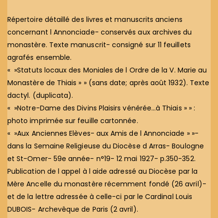
Répertoire détaillé des livres et manuscrits anciens
concernant l Annonciade- conservés aux archives du
monastère. Texte manuscrit- consigné sur 11 feuillets
agrafés ensemble.
« »Statuts locaux des Moniales de l Ordre de la V. Marie au
Monastère de Thiais » » (sans date; après août 1932). Texte
dactyl. (duplicata).
« »Notre-Dame des Divins Plaisirs vénérée…à Thiais » » :
photo imprimée sur feuille cartonnée.
« »Aux Anciennes Elèves- aux Amis de l Annonciade » »-
dans la Semaine Religieuse du Diocèse d Arras- Boulogne
et St-Omer- 59e année- n°19- 12 mai 1927- p.350-352.
Publication de l appel à l aide adressé au Diocèse par la
Mère Ancelle du monastère récemment fondé (26 avril)-
et de la lettre adressée à celle-ci par le Cardinal Louis
DUBOIS- Archevêque de Paris (2 avril).