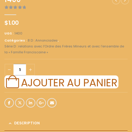
1400
0
out of 5
$
1.00
UGS :
1400
Catégories :
8 D : Annonciades
,
Série D : relations avec l'Ordre des Frères Mineurs et avec l'ensemble de
la « Famille Franciscaine »
AJOUTER AU PANIER
DESCRIPTION