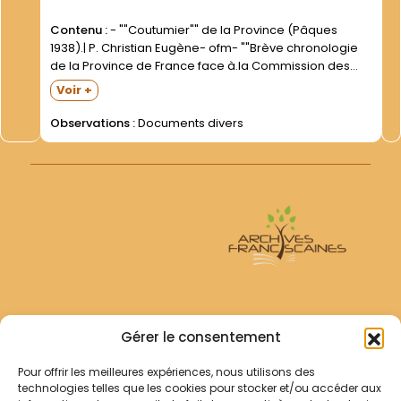
Contenu :
- ""Coutumier"" de la Province (Pâques
1938).| P. Christian Eugène- ofm- ""Brève chronologie
de la Province de France face à.la Commission des
Réguliers et à la Révolution|Française. 1766-1800"". 12
Voir +
D.|- ""Statuts provinciaux"" (Paris- 1977).| Annuaire-
""Elenchus"" de la Province (1980).| P....
Observations :
Documents divers
Archives Franciscaines
Gérer le consentement
Pour offrir les meilleures expériences, nous utilisons des
RECHERCHER
technologies telles que les cookies pour stocker et/ou accéder aux
Comment chercher ?