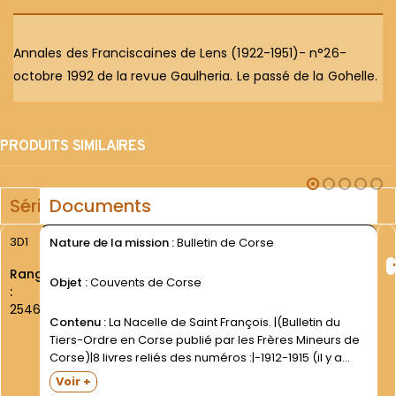
Annales des Franciscaines de Lens (1922-1951)- n°26-
octobre 1992 de la revue Gaulheria. Le passé de la Gohelle.
PRODUITS SIMILAIRES
Série
Documents
3D1
Nature de la mission :
Bulletin de Corse
Rang
Objet :
Couvents de Corse
:
2546
Contenu :
La Nacelle de Saint François. |(Bulletin du
Tiers-Ordre en Corse publié par les Frères Mineurs de
Corse)|8 livres reliés des numéros :|-1912-1915 (il y a
également double)|-1920-1923|3 exemplaires du
Voir +
numéro spécial à l occasion de l élévation à l