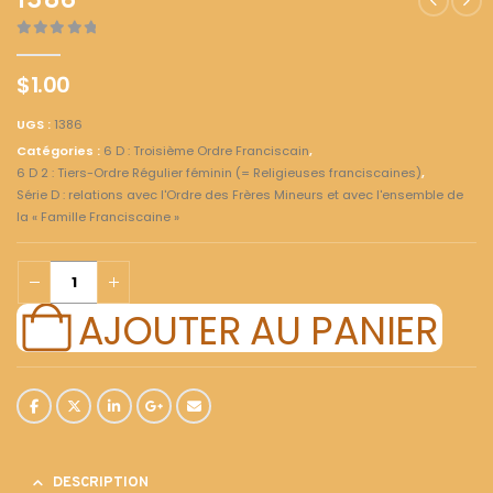
1386
0
out of 5
$
1.00
UGS :
1386
Catégories :
6 D : Troisième Ordre Franciscain
,
6 D 2 : Tiers-Ordre Régulier féminin (= Religieuses franciscaines)
,
Série D : relations avec l'Ordre des Frères Mineurs et avec l'ensemble de
la « Famille Franciscaine »
AJOUTER AU PANIER
DESCRIPTION