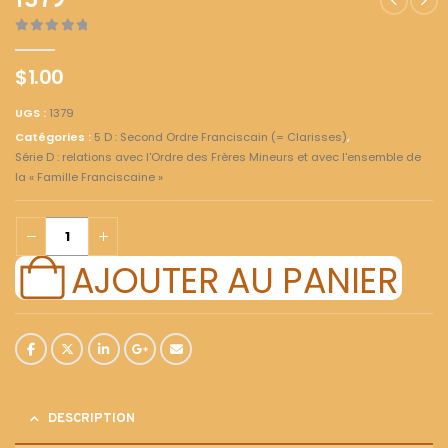
1379
0
out of 5
$
1.00
UGS :
1379
Catégories :
5 D : Second Ordre Franciscain (= Clarisses)
,
Série D : relations avec l'Ordre des Frères Mineurs et avec l'ensemble de
la « Famille Franciscaine »
AJOUTER AU PANIER
DESCRIPTION