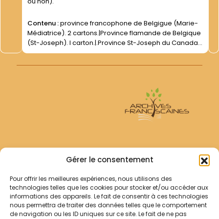
ou non).
Contenu :
province francophone de Belgigue (Marie-
Médiatrice). 2 cartons.|Province flamande de Belgique
(St-Joseph). I carton.|.Province St-Joseph du Canada.
4 cartons.|Provinces étrangères diverses.|I carton. -
Assemblées des Provinciaux O.F.M. d Europe (1988-
1992). - Documents divers (1875-1994).| |
Archives Franciscaines
Gérer le consentement
Pour offrir les meilleures expériences, nous utilisons des
RECHERCHER
technologies telles que les cookies pour stocker et/ou accéder aux
Comment chercher ?
informations des appareils. Le fait de consentir à ces technologies
Les archives
nous permettra de traiter des données telles que le comportement
de navigation ou les ID uniques sur ce site. Le fait de ne pas