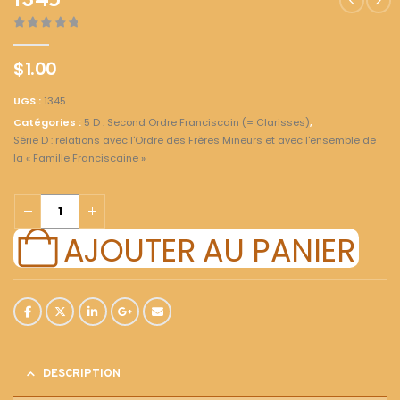
1345
0
out of 5
$
1.00
UGS :
1345
Catégories :
5 D : Second Ordre Franciscain (= Clarisses)
,
Série D : relations avec l'Ordre des Frères Mineurs et avec l'ensemble de
la « Famille Franciscaine »
AJOUTER AU PANIER
DESCRIPTION