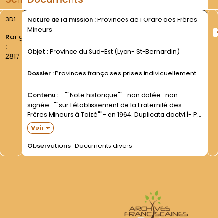
3D1
Nature de la mission :
Provinces de l Ordre des Frères
Mineurs
Rang
:
Objet :
Province du Sud-Est (Lyon- St-Bernardin)
2817
Dossier :
Provinces françaises prises individuellement
Contenu :
- ""Note historique""- non datée- non
signée- ""sur l établissement de la Fraternité des
Frères Mineurs à Taizé""- en 1964. Duplicata dactyl.|- P.
Marie-André Fériot- Min. Prov.- ""Compte rendu sur la
Voir +
vie et les activités de la Province. 1969-1975"".|-
""Orientations...
Observations :
Documents divers