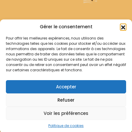
Archives Franciscaines
Gérer le consentement
Pour offrir les meilleures expériences, nous utilisons des
RECHERCHER
technologies telles que les cookies pour stocker et/ou accéder aux
Comment chercher ?
informations des appareils. Le fait de consentir à ces technologies
Les archives
nous permettra de traiter des données telles que le comportement
de navigation ou les ID uniques sur ce site. Le fait de ne pas
consentir ou de retirer son consentement peut avoir un effet négatif
Notre démarche
sur certaines caractéristiques et fonctions.
Les bibliothèques
Contact
Accepter
Votre panier
Refuser
Mentions légales
Politique de cookies
Voir les préférences
© Archives Franciscaines 2025
Politique de cookies