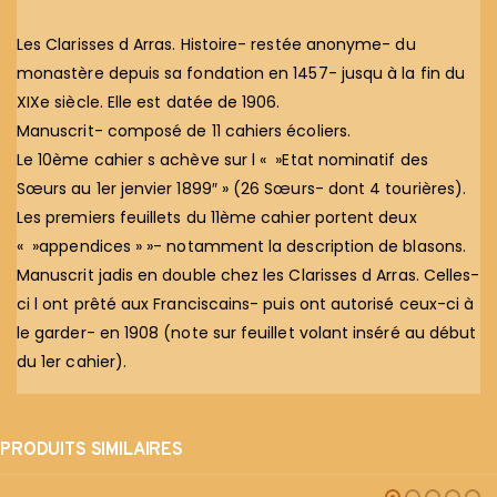
Les Clarisses d Arras. Histoire- restée anonyme- du
monastère depuis sa fondation en 1457- jusqu à la fin du
XIXe siècle. Elle est datée de 1906.
Manuscrit- composé de 11 cahiers écoliers.
Le 10ème cahier s achève sur l « »Etat nominatif des
Sœurs au 1er jenvier 1899″ » (26 Sœurs- dont 4 tourières).
Les premiers feuillets du 11ème cahier portent deux
« »appendices » »- notamment la description de blasons.
Manuscrit jadis en double chez les Clarisses d Arras. Celles-
ci l ont prêté aux Franciscains- puis ont autorisé ceux-ci à
le garder- en 1908 (note sur feuillet volant inséré au début
du 1er cahier).
PRODUITS SIMILAIRES