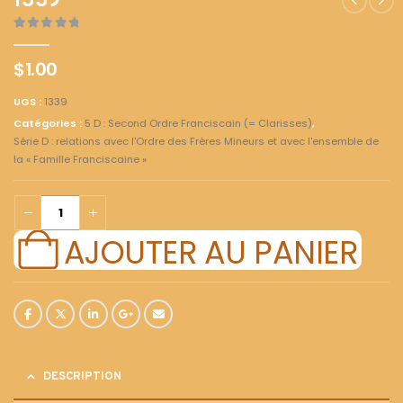
1339
0
out of 5
$
1.00
UGS :
1339
Catégories :
5 D : Second Ordre Franciscain (= Clarisses)
,
Série D : relations avec l'Ordre des Frères Mineurs et avec l'ensemble de
la « Famille Franciscaine »
AJOUTER AU PANIER
DESCRIPTION