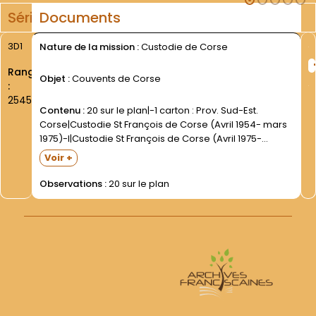
Série
Documents
3D1
Nature de la mission :
Custodie de Corse
Rang
Objet :
Couvents de Corse
:
2545
Contenu :
20 sur le plan|-1 carton : Prov. Sud-Est.
Corse|Custodie St François de Corse (Avril 1954- mars
1975)-I|Custodie St François de Corse (Avril 1975-
Décembre 1987)-II|Figure notamment le résultat du
Voir +
vote des frères de la custodie de Corse en faveur du...
Observations :
20 sur le plan