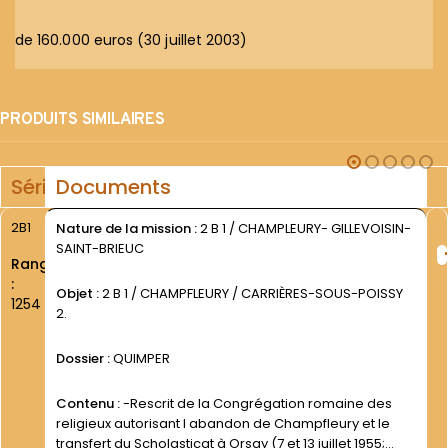
de 160.000 euros (30 juillet 2003)
PRODUITS SIMILAIRES
Série
Documents
2B1
Nature de la mission :
2 B 1 / CHAMPLEURY- GILLEVOISIN-
SAINT-BRIEUC
Rang
:
Objet :
2 B 1 / CHAMPFLEURY / CARRIÈRES-SOUS-POISSY
1254
2.
Dossier :
QUIMPER
Contenu :
-Rescrit de la Congrégation romaine des
religieux autorisant l abandon de Champfleury et le
transfert du Scholasticat à Orsay (7 et 13 juillet 1955;