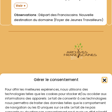
copie dactylographiée) -Lettre du P. Achille DEGEEST-
Voir +
Supérieur- demandant au Dr Martin la libération de la...
Observations :
Départ des Franciscains. Nouvelle
destination du domaine (Foyer de Jeunes Travailleurs)
Archives Franciscaines
Gérer le consentement
Pour offrir les meilleures expériences, nous utilisons des
RECHERCHER
technologies telles que les cookies pour stocker et/ou accéder aux
Comment chercher ?
informations des appareils. Le fait de consentir à ces technologies
Les archives
nous permettra de traiter des données telles que le comportement
de navigation ou les ID uniques sur ce site. Le fait de ne pas
consentir ou de retirer son consentement peut avoir un effet négatif