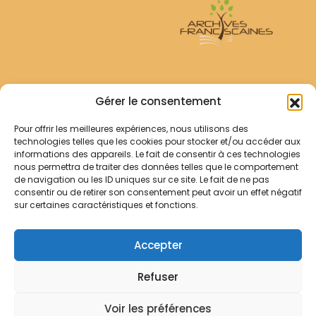
Archives Franciscaines
Gérer le consentement
Pour offrir les meilleures expériences, nous utilisons des
RECHERCHER
technologies telles que les cookies pour stocker et/ou accéder aux
Comment chercher ?
informations des appareils. Le fait de consentir à ces technologies
Les archives
nous permettra de traiter des données telles que le comportement
de navigation ou les ID uniques sur ce site. Le fait de ne pas
consentir ou de retirer son consentement peut avoir un effet négatif
Notre démarche
sur certaines caractéristiques et fonctions.
Les bibliothèques
Contact
Accepter
Votre panier
Refuser
Mentions légales
Politique de cookies
Voir les préférences