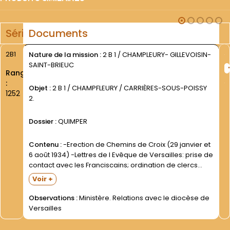
Série
Documents
2B1
Nature de la mission :
2 B 1 / CHAMPLEURY- GILLEVOISIN-
SAINT-BRIEUC
Rang
:
Objet :
2 B 1 / CHAMPFLEURY / CARRIÈRES-SOUS-POISSY
1252
2.
Dossier :
QUIMPER
Contenu :
-Erection de Chemins de Croix (29 janvier et
6 août 1934) -Lettres de l Evêque de Versailles: prise de
contact avec les Franciscains; ordination de clercs
étudiants; concession de pouvoirs (1934- 1938- 1940-
Voir +
1948) -Dossier de l Evêché relatif aux...
Observations :
Ministère. Relations avec le diocèse de
Versailles