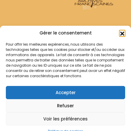
Archives Franciscaines
Gérer le consentement
Pour offrir les meilleures expériences, nous utilisons des
RECHERCHER
technologies telles que les cookies pour stocker et/ou accéder aux
Comment chercher ?
informations des appareils. Le fait de consentir à ces technologies
Les archives
nous permettra de traiter des données telles que le comportement
de navigation ou les ID uniques sur ce site. Le fait de ne pas
consentir ou de retirer son consentement peut avoir un effet négatif
Notre démarche
sur certaines caractéristiques et fonctions.
Les bibliothèques
Contact
Accepter
Votre panier
Refuser
Mentions légales
Politique de cookies
Voir les préférences
© Archives Franciscaines 2025