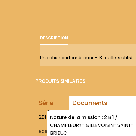
DESCRIPTION
Un cahier cartonné jaune- 13 feuillets utilisés
PRODUITS SIMILAIRES
Série
Documents
2B1
Nature de la mission :
2 B 1 /
CHAMPLEURY- GILLEVOISIN- SAINT-
Rang
BRIEUC