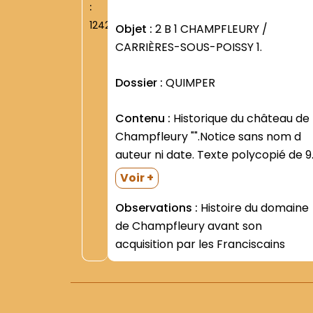
:
1242
Objet :
2 B 1 CHAMPFLEURY /
CARRIÈRES-SOUS-POISSY 1.
Dossier :
QUIMPER
Contenu :
Historique du château de
Champfleury "".Notice sans nom d
auteur ni date. Texte polycopié de 9
p- avec plusieurs duplicata
Voir +
dactylographié. Cette notice fut
Observations :
Histoire du domaine
communiquée au P. Adalbert
de Champfleury avant son
HAMMAN par le P. Marie-Jean GALY
acquisition par les Franciscains
en février 1992 -Ecoles Foyer de...