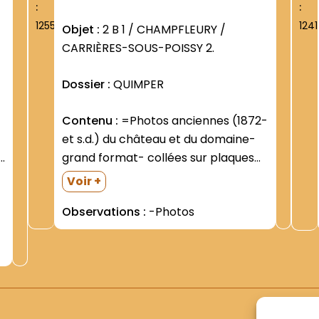
:
:
1255
1241
Objet :
2 B 1 / CHAMPFLEURY /
CARRIÈRES-SOUS-POISSY 2.
Dossier :
QUIMPER
Contenu :
=Photos anciennes (1872-
et s.d.) du château et du domaine-
grand format- collées sur plaques
de carton =Le château. Le domaine.
Voir +
Le paysage alentour =L intérieur de
Observations :
-Photos
la chapelle =Ordination (1941- 1943-
-
1950- 1954- 1955) =Groupes divers
=Photos individuelles de...