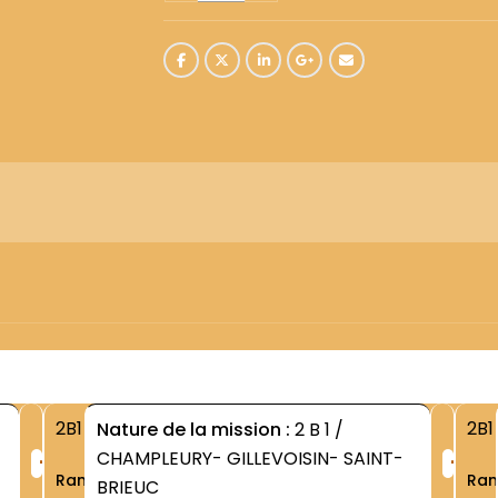
2B1
2B1
Nature de la mission :
2 B 1 /
+
+
CHAMPLEURY- GILLEVOISIN- SAINT-
Rang
Ra
BRIEUC