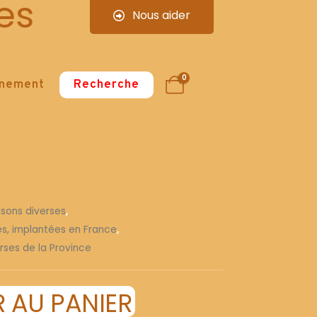
es
Nous aider
0
nnement
Recherche
isons diverses
,
ses, implantées en France
,
rses de la Province
 AU PANIER