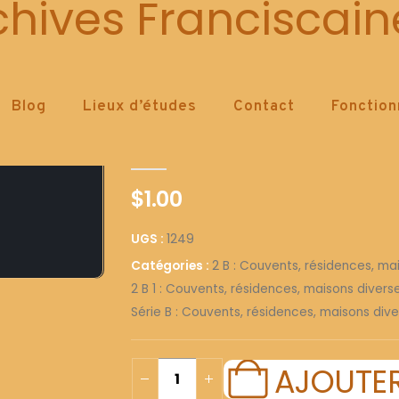
1249
chives Franciscain
Blog
Lieux d’études
Contact
Fonctio
1249
0
out of 5
$
1.00
UGS :
1249
Catégories :
2 B : Couvents, résidences, ma
2 B 1 : Couvents, résidences, maisons diver
Série B : Couvents, résidences, maisons dive
AJOUTER