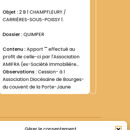
:
1254
Objet :
2 B 1 CHAMPFLEURY /
Objet :
2
CARRIÈRES-SOUS-POISSY 1.
CARRIÈR
Dossier :
QUIMPER
Dossier 
Contenu :
Apport "" effectué au
Contenu
profit de celle-ci par l'Association
Congréga
AMIFRA (ex-Société Immobilière
autorisa
Sarrette) (5 juillet 1985 - 31 mars
Observations :
Cession- à l
Champfle
Voir +
1986) -Retards dans l exécution de
Association Diocésaine de Bourges-
Scholasti
Observat
cet "" apport "" (27 avril 1987- 25
du couvent de la Porte-Jaune
1955; co
Francisc
mars 1988)
du P. Ac
domaine
demandan
Travaille
libération
Gérer le consentement