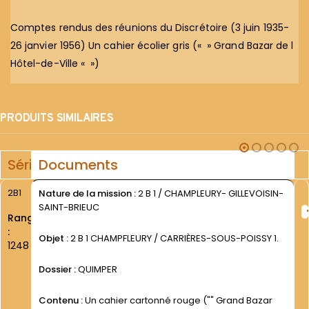
Comptes rendus des réunions du Discrétoire (3 juin 1935-
26 janvier 1956) Un cahier écolier gris (« » Grand Bazar de l
Hôtel-de-Ville « »)
PRODUITS SIMILAIRES
Série
Documents
2B1
Nature de la mission :
2 B 1 / CHAMPLEURY- GILLEVOISIN-
SAINT-BRIEUC
Rang
:
Objet :
2 B 1 CHAMPFLEURY / CARRIÈRES-SOUS-POISSY 1.
1248
Dossier :
QUIMPER
Contenu :
Un cahier cartonné rouge ("" Grand Bazar