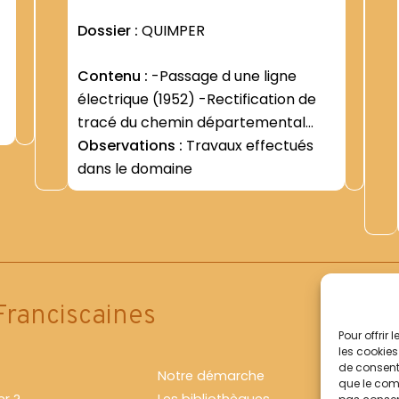
Dossier :
QUIMPER
Contenu :
-Passage d une ligne
électrique (1952) -Rectification de
tracé du chemin départemental
""aux abords de la chapelle "" (1954)
Observations :
Travaux effectués
dans le domaine
Franciscaines
Pour offrir
les cookies
de consenti
Notre démarche
que le comp