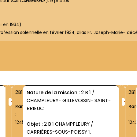
Pascal VAN CAEMERBEKE). 9 photos
ti en 1934)
rofession solennelle en février 1934; alias Fr. Joseph-Marie- déc
2B1
2B1
Nature de la mission :
2 B 1 /
+
+
CHAMPLEURY- GILLEVOISIN- SAINT-
Rang
Ra
BRIEUC
:
:
1245
124
Objet :
2 B 1 CHAMPFLEURY /
CARRIÈRES-SOUS-POISSY 1.