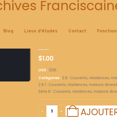
1236
chives Franciscain
Blog
Lieux d’études
Contact
Fonctio
1236
0
out of 5
$
1.00
UGS :
1236
Catégories :
2 B : Couvents, résidences, ma
2 B 1 : Couvents, résidences, maisons diver
Série B : Couvents, résidences, maisons dive
AJOUTER