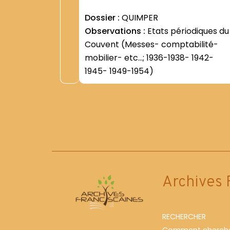
Dossier :
QUIMPER
Observations :
Etats périodiques du
Couvent (Messes- comptabilité-
mobilier- etc...; 1936-1938- 1942-
1945- 1949-1954)
Archives 
RECHERCHER