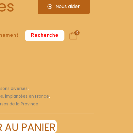
es
Nous aider
0
nnement
Recherche
isons diverses
,
ses, implantées en France
,
rses de la Province
 AU PANIER