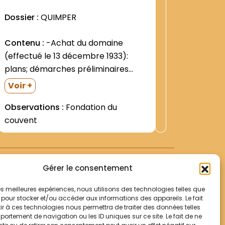
Dossier :
QUIMPER
Dossier 
Contenu :
-Achat du domaine
Contenu
(effectué le 13 décembre 1933):
réunions 
plans; démarches préliminaires
26 janvie
(juillet - septembre 1933) -
("" Grand
Observat
Voir +
Autorisations officielles: =De l
versailla
Observations :
Fondation du
Evêque de Versailles (29 décembre
mai - 1er 
couvent
1933) =De la Congrégation romaine
des Religieux (29 janvier 1934-
contresignée le 6 février par le...
Gérer le consentement
 les meilleures expériences, nous utilisons des technologies telles que
 pour stocker et/ou accéder aux informations des appareils. Le fait
r à ces technologies nous permettra de traiter des données telles
Votre panier
ortement de navigation ou les ID uniques sur ce site. Le fait de ne