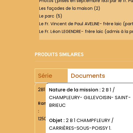
Photos (prises en septembre 1931 par le fr. 
Les façades de la maison (2)
Le parc (5)
Le Fr. Vincent de Paul AVELINE- frère laïc (par
Le Fr. Léon LEGENDRE- frère laïc (admis à la p
PRODUITS SIMILAIRES
Série
Documents
2B1
Nature de la mission :
2 B 1 /
CHAMPLEURY- GILLEVOISIN- SAINT-
Rang
BRIEUC
:
1250
Objet :
2 B 1 CHAMPFLEURY /
CARRIÈRES-SOUS-POISSY 1.