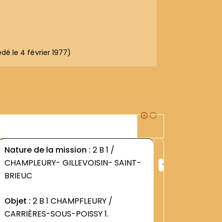
édé le 4 février 1977)
2B1
Nature de la mission :
2 B 1 /
Nature d
+
CHAMPLEURY- GILLEVOISIN- SAINT-
CHAMPLE
ng
Rang
BRIEUC
BRIEUC
:
3
1247
Objet :
2 B 1 CHAMPFLEURY /
Objet :
2
CARRIÈRES-SOUS-POISSY 1.
CARRIÈR