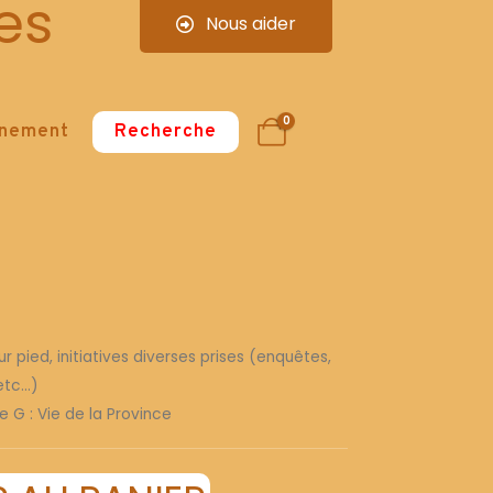
es
Nous aider
0
nnement
Recherche
r pied, initiatives diverses prises (enquêtes,
tc...)
e G : Vie de la Province