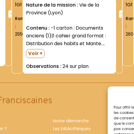
1G1
1G1
Nature de la mission :
Vie de la
+
+
Province (Lyon)
Rang
Ra
:
:
Contenu :
-1 carton : Documents
2550
260
anciens (1)|1 cahier grand format :
Distribution des habits et Mante.
1887-1898. Le début du cahier
Voir +
comporte deux échantillons de
Observations :
24 sur plan
morceaux de bures ; l un porté à
Rome ; l autre en France.|NB : Sans...
Franciscaines
Pour offrir
les cookies
de consenti
Notre démarche
que le comp
r ?
Les bibliothèques
pas consent