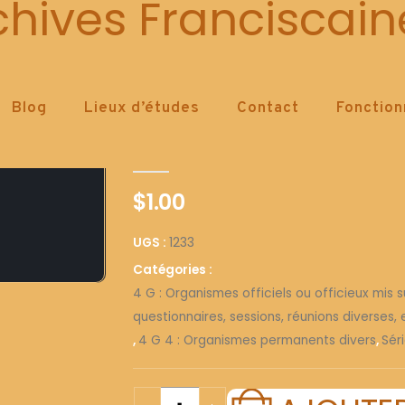
1233
chives Franciscain
Blog
Lieux d’études
Contact
Fonctio
1233
0
out of 5
$
1.00
UGS :
1233
Catégories :
4 G : Organismes officiels ou officieux mis su
questionnaires, sessions, réunions diverses, e
,
4 G 4 : Organismes permanents divers
,
Séri