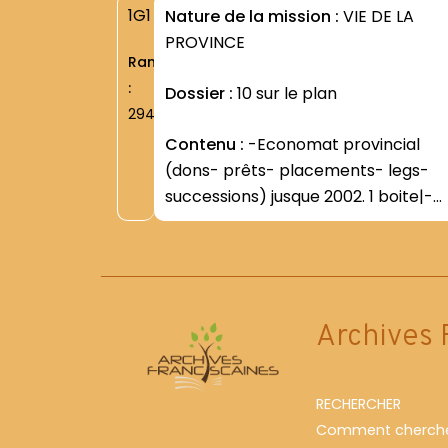
1G1
Nature de la mission :
VIE DE LA
PROVINCE
Rang
:
Dossier :
10 sur le plan
2944
Contenu :
-Economat provincial
(dons- prêts- placements- legs-
successions) jusque 2002. 1 boite|-
Economat provincial (Conseil
Economique. Curie générale) jusque
2002. 1 boite|
Archives 
RECHERCHER
Comment cherche