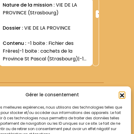
1G1
Nature de la mission :
VIE DE LA
Nature d
+
PROVINCE (Strasbourg)
Province
ng
Rang
:
Dossier :
VIE DE LA PROVINCE
Contenu
6
2552
Actes de
Contenu :
-1 boite : Fichier des
Nécrolog
Frères|-1 boite : cachets de la
s.|Menol
Voir +
Province St Pascal (Strasbourg)|-1
1917 (ou
Observat
boite : cachets de la Province
latin. On
franco-belge des Trois-
prélimina
Compagnons|
Provinc
du Piémon
Gérer le consentement
 les meilleures expériences, nous utilisons des technologies telles que
 pour stocker et/ou accéder aux informations des appareils. Le fait
r à ces technologies nous permettra de traiter des données telles
Votre panier
ortement de navigation ou les ID uniques sur ce site. Le fait de ne
Mentions légales
ir ou de retirer son consentement peut avoir un effet négatif sur