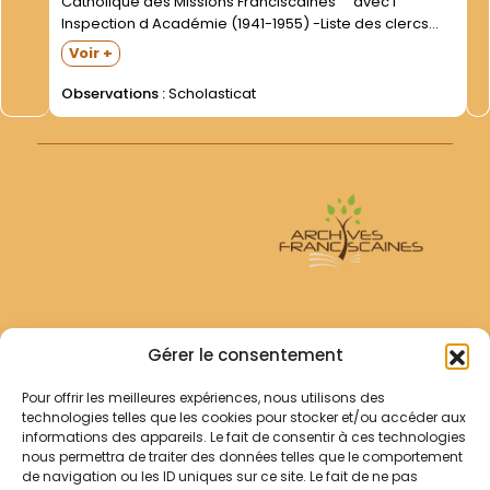
Catholique des Missions Franciscaines "" avec l
Inspection d Académie (1941-1955) -Liste des clercs
étudiants (1948-1949- 1952-1953) -Renouvellement des
Voir +
voeux temporaires par les Frères Paul CUNY et Louis de
PRÉMARE- clercs étudiants du...
Observations :
Scholasticat
Archives Franciscaines
Gérer le consentement
Pour offrir les meilleures expériences, nous utilisons des
RECHERCHER
technologies telles que les cookies pour stocker et/ou accéder aux
Comment chercher ?
informations des appareils. Le fait de consentir à ces technologies
Les archives
nous permettra de traiter des données telles que le comportement
de navigation ou les ID uniques sur ce site. Le fait de ne pas