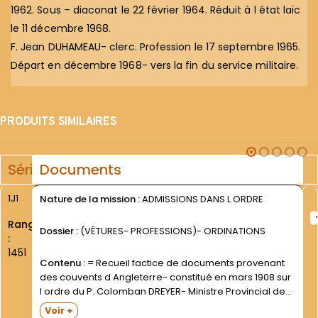
1962. Sous – diaconat le 22 février 1964. Réduit à l état laïc
le 11 décembre 1968.
F. Jean DUHAMEAU- clerc. Profession le 17 septembre 1965.
Départ en décembre 1968- vers la fin du service militaire.
PRODUITS SIMILAIRES
Série
Documents
1J1
Nature de la mission :
ADMISSIONS DANS L ORDRE
Rang
Dossier :
(VÊTURES- PROFESSIONS)- ORDINATIONS
:
1451
Contenu :
= Recueil factice de documents provenant
des couvents d Angleterre- constitué en mars 1908 sur
l ordre du P. Colomban DREYER- Ministre Provincial de
Saint-Pierre / Paris.Au total- 8 cahiers reliés groupés-
Voir +