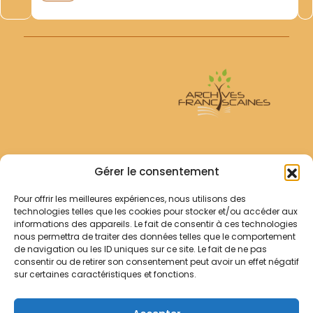
formant un gros cahier relié pleine toile noire-...
Archives Franciscaines
Gérer le consentement
Pour offrir les meilleures expériences, nous utilisons des
RECHERCHER
technologies telles que les cookies pour stocker et/ou accéder aux
Comment chercher ?
informations des appareils. Le fait de consentir à ces technologies
Les archives
nous permettra de traiter des données telles que le comportement
de navigation ou les ID uniques sur ce site. Le fait de ne pas
consentir ou de retirer son consentement peut avoir un effet négatif
Notre démarche
sur certaines caractéristiques et fonctions.
Les bibliothèques
Contact