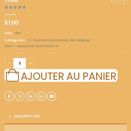
1186
0
out of 5
$
1.00
UGS :
1186
Catégories :
3 J : Dossiers personnels des religieux
,
Série J : personnel de la Province
AJOUTER AU PANIER
DESCRIPTION