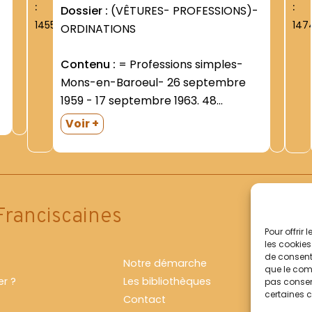
:
:
Dossier :
(VÊTURES- PROFESSIONS)-
1455
147
ORDINATIONS
Contenu :
= Professions simples-
Mons-en-Baroeul- 26 septembre
1959 - 17 septembre 1963. 48
professions- 6 renouvellements de
Voir +
profession (n°30- 39-40- 41- 42-
43). En fin de registre- deux
professions solennelles - celles des
frères Jean-Loup DUHAMEAU (31
octobre 1958) et Pierre-François...
Franciscaines
Pour offrir
les cookies
de consenti
Notre démarche
que le comp
r ?
Les bibliothèques
pas consent
certaines c
Contact