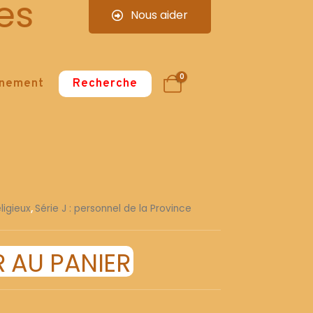
es
Nous aider
0
nnement
Recherche
ligieux
,
Série J : personnel de la Province
 AU PANIER