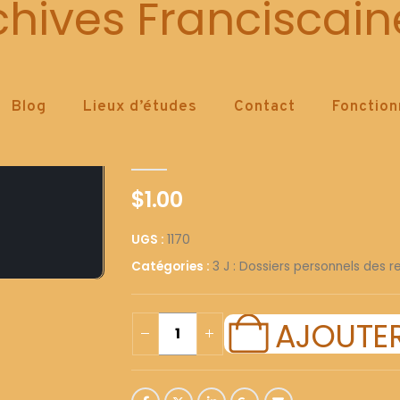
1170
chives Franciscain
Blog
Lieux d’études
Contact
Fonctio
1170
0
out of 5
$
1.00
UGS :
1170
Catégories :
3 J : Dossiers personnels des re
AJOUTER