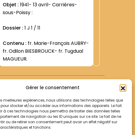
:
Objet :
1941- 13 avril- Carrières-
Dossier 
4
1453
sous-Poissy :
ORDINAT
Dossier :
1 J 1 / 11
Contenu
Province 
Contenu :
fr. Marie-François AUBRY-
Répertoi
fr. Odilon BIESBROUCK- fr. Tugdual
oblong- r
Voir +
MAGUEUR.
dos la d
9"".Seuls
été utili
simples. 
Gérer le consentement
 les meilleures expériences, nous utilisons des technologies telles que
 pour stocker et/ou accéder aux informations des appareils. Le fait
r à ces technologies nous permettra de traiter des données telles
Votre panier
ortement de navigation ou les ID uniques sur ce site. Le fait de ne
Mentions légales
ir ou de retirer son consentement peut avoir un effet négatif sur
aractéristiques et fonctions.
Politique de cookies