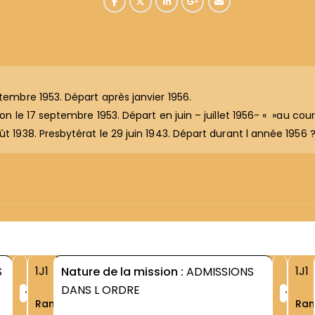
ptembre 1953. Départ après janvier 1956.
on le 17 septembre 1953. Départ en juin – juillet 1956- « »au cours
ût 1938. Presbytérat le 29 juin 1943. Départ durant l année 1956 
1J1
1J1
S
Nature de la mission :
ADMISSIONS
+
+
DANS L ORDRE
Rang
Ra