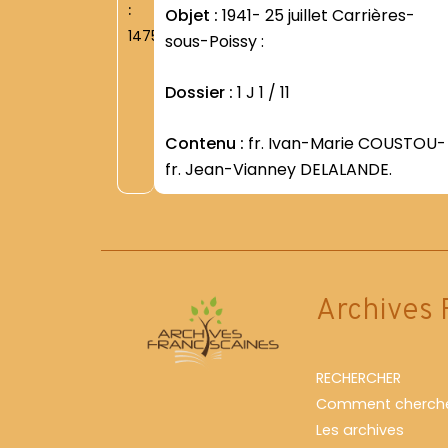
:
Objet :
1941- 25 juillet Carrières-
1475
sous-Poissy :
Dossier :
1 J 1 / 11
Contenu :
fr. Ivan-Marie COUSTOU-
fr. Jean-Vianney DELALANDE.
Archives 
RECHERCHER
Comment cherche
Les archives