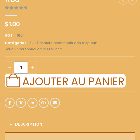
1166
0
out of 5
$
1.00
UGS :
1166
Catégories :
3 J : Dossiers personnels des religieux
,
Série J : personnel de la Province
AJOUTER AU PANIER
DESCRIPTION